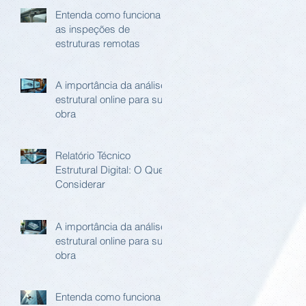
Entenda como funciona
as inspeções de
estruturas remotas
A importância da análise
estrutural online para sua
obra
Relatório Técnico
Estrutural Digital: O Que
Considerar
A importância da análise
estrutural online para sua
obra
Entenda como funciona