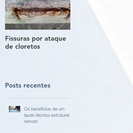
Fissuras por ataque
Trincas e Fissuras
de cloretos
nas estruturas de
paredes vigas e
pilares
Posts recentes
Os benefícios de um
laudo técnico estrutural
remoto