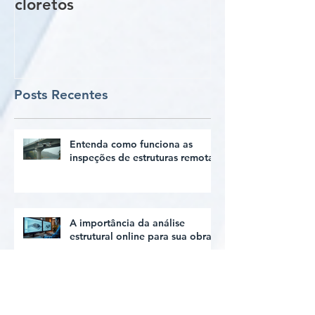
Fissuras por ataque de
Trincas e Fiss
cloretos
estruturas de
vigas e pilare
Posts Recentes
Entenda como funciona as
inspeções de estruturas remotas
A importância da análise
estrutural online para sua obra