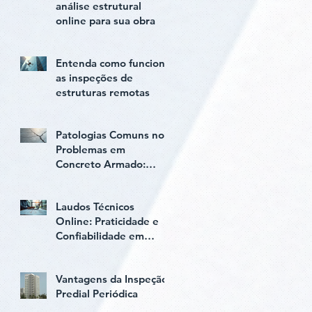
análise estrutural
online para sua obra
Entenda como funciona
as inspeções de
estruturas remotas
Patologias Comuns nos
Problemas em
Concreto Armado:
Diagnóstico e Soluções
Laudos Técnicos
Online: Praticidade e
Confiabilidade em
Relatório Estrutural
Online
Vantagens da Inspeção
Predial Periódica