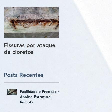
Fissuras por ataque
Trincas e Fissuras
de cloretos
nas estruturas de
paredes vigas e
pilares
Posts Recentes
Facilidade e Precisão na
Análise Estrutural
Remota