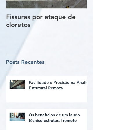
Fissuras por ataque de
Trincas e Fiss
cloretos
estruturas de
vigas e pilare
Posts Recentes
Facilidade e Precisão na Análise
Estrutural Remota
Os benefícios de um laudo
técnico estrutural remoto