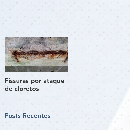
Fissuras por ataque
Trincas e Fissuras
de cloretos
nas estruturas de
paredes vigas e
pilares
Posts Recentes