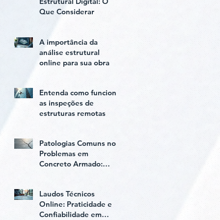
Estrutural Digital: O
Que Considerar
A importância da
análise estrutural
online para sua obra
Entenda como funciona
as inspeções de
estruturas remotas
Patologias Comuns nos
Problemas em
Concreto Armado:
Diagnóstico e Soluções
Laudos Técnicos
Online: Praticidade e
Confiabilidade em