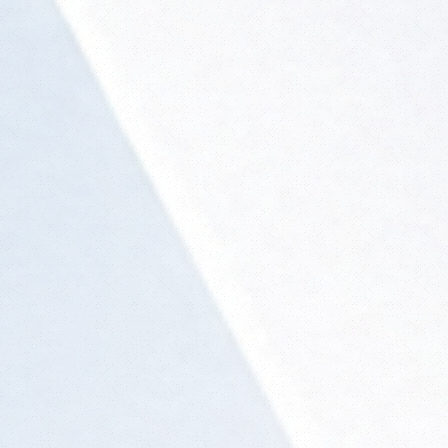
s
ó
st