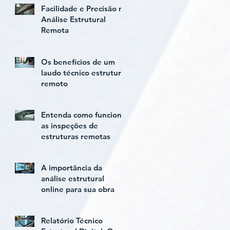
Facilidade e Precisão na
Análise Estrutural
Remota
Os benefícios de um
laudo técnico estrutural
remoto
Entenda como funciona
as inspeções de
estruturas remotas
A importância da
análise estrutural
online para sua obra
Relatório Técnico