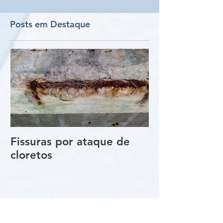
Posts em Destaque
Fissuras por ataque de
Trincas e Fiss
cloretos
estruturas de
vigas e pilare