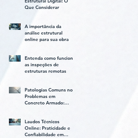
Estrutural Digital: O
Que Considerar
A importância da
análise estrutural
online para sua obra
Entenda como funciona
as inspeções de
estruturas remotas
Patologias Comuns nos
Problemas em
Concreto Armado:
Diagnóstico e Soluções
Laudos Técnicos
Online: Praticidade e
Confiabilidade em