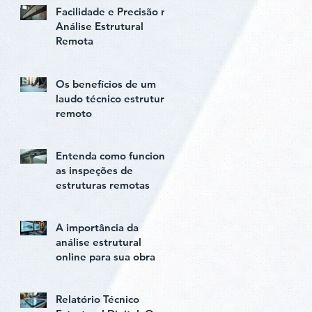
Facilidade e Precisão na
Análise Estrutural
Remota
Os benefícios de um
laudo técnico estrutural
remoto
Entenda como funciona
as inspeções de
estruturas remotas
A importância da
análise estrutural
online para sua obra
Relatório Técnico