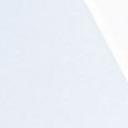
a
r:
 a