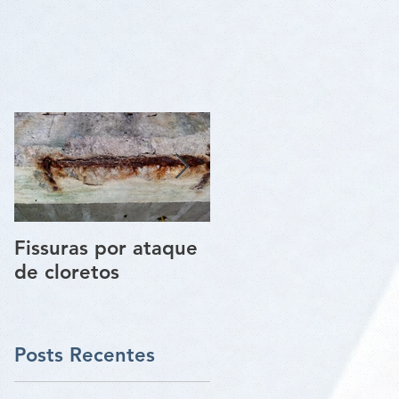
Fissuras por ataque
Trincas e Fissuras
de cloretos
nas estruturas de
paredes vigas e
pilares
Posts Recentes