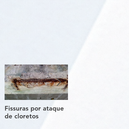
Fissuras por ataque
Trincas e Fissuras
de cloretos
nas estruturas de
paredes vigas e