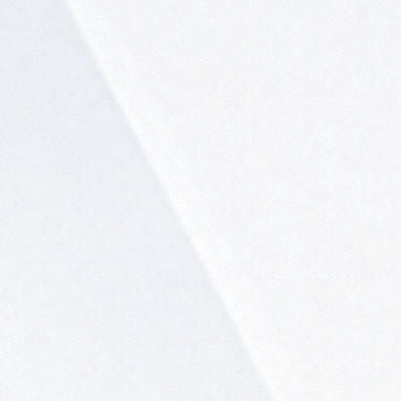
?
ra
 A