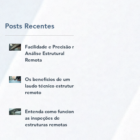
paredes vigas e
pilares
Posts Recentes
Facilidade e Precisão na
Análise Estrutural
Remota
Os benefícios de um
laudo técnico estrutural
remoto
Entenda como funciona
as inspeções de
estruturas remotas