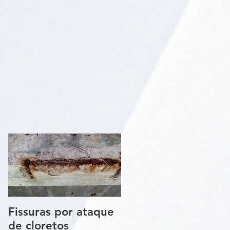
Um
Fissuras por ataque
Trincas e Fissuras
de cloretos
nas estruturas de