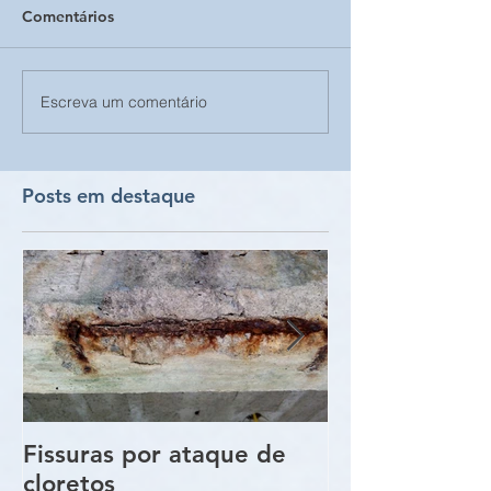
Comentários
Escreva um comentário
Posts em destaque
Fissuras por ataque de
Trincas e Fiss
cloretos
estruturas de