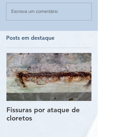
Escreva um comentário
Posts em destaque
Fissuras por ataque de
Trincas e Fiss
cloretos
estruturas de
vigas e pilare