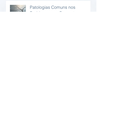
Patologias Comuns nos
Problemas em Concreto
Armado: Diagnóstico e Soluções
Laudos Técnicos Online:
Praticidade e Confiabilidade em
Relatório Estrutural Online
Vantagens da Inspeção Predial
Periódica
Arquivo
agosto de 2026
(4)
4 posts
julho de 2026
(5)
5 posts