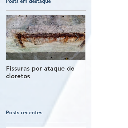
Posts em destaque
Fissuras por ataque de
Trincas e Fiss
cloretos
estruturas de
vigas e pilare
Posts recentes