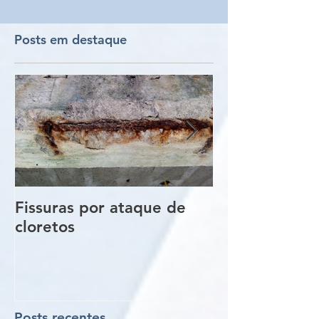
Posts em destaque
Fissuras por ataque de
Trincas e Fiss
cloretos
estruturas de
vigas e pilare
Posts recentes