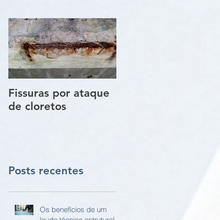
Fissuras por ataque
Trincas e Fissuras
de cloretos
nas estruturas de
paredes vigas e
pilares
Posts recentes
Os benefícios de um
laudo técnico estrutural