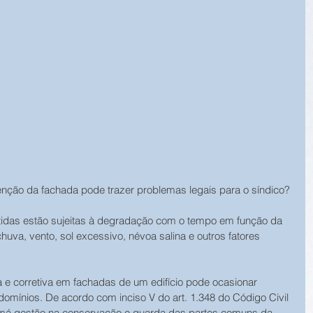
enção da fachada pode trazer problemas legais para o síndico?
tidas estão sujeitas à degradação com o tempo em função da 
huva, vento, sol excessivo, névoa salina e outros fatores 
 e corretiva em fachadas de um edifício pode ocasionar 
omínios. De acordo com inciso V do art. 1.348 do Código Civil 
u má gestão na conservação e guarda das partes comuns da 