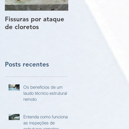
Fissuras por ataque
Trincas e Fissuras
de cloretos
nas estruturas de
paredes vigas e
pilares
Posts recentes
Os benefícios de um
laudo técnico estrutural
remoto
Entenda como funciona
as inspeções de
estruturas remotas