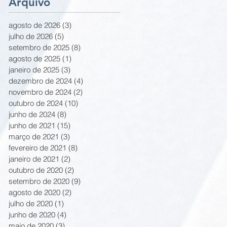
Arquivo
agosto de 2026
(3)
3 posts
julho de 2026
(5)
5 posts
setembro de 2025
(8)
8 posts
agosto de 2025
(1)
1 post
janeiro de 2025
(3)
3 posts
dezembro de 2024
(4)
4 posts
novembro de 2024
(2)
2 posts
outubro de 2024
(10)
10 posts
junho de 2024
(8)
8 posts
junho de 2021
(15)
15 posts
março de 2021
(3)
3 posts
fevereiro de 2021
(8)
8 posts
janeiro de 2021
(2)
2 posts
outubro de 2020
(2)
2 posts
setembro de 2020
(9)
9 posts
agosto de 2020
(2)
2 posts
julho de 2020
(1)
1 post
junho de 2020
(4)
4 posts
maio de 2020
(3)
3 posts