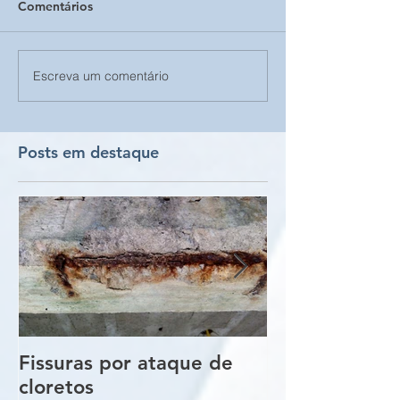
Comentários
Escreva um comentário
Posts em destaque
Fissuras por ataque de
Trincas e Fiss
cloretos
estruturas de