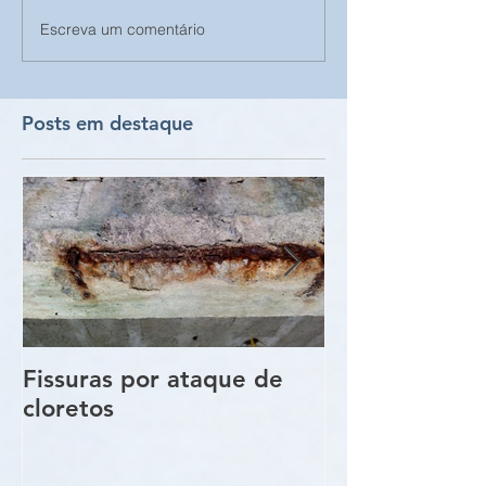
Escreva um comentário
Posts em destaque
Fissuras por ataque de
Trincas e Fiss
cloretos
estruturas de
vigas e pilare