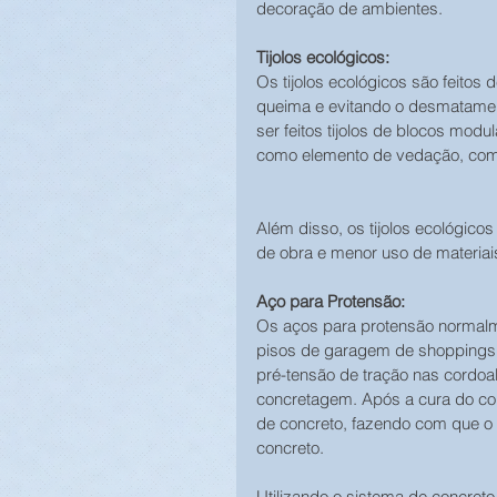
decoração de ambientes.
Tijolos ecológicos:
Os tijolos ecológicos são feitos
queima e evitando o desmatamen
ser feitos tijolos de blocos mod
como elemento de vedação, como 
Além disso, os tijolos ecológi
de obra e menor uso de materiai
Aço para Protensão:
Os aços para protensão normalm
pisos de garagem de shoppings c
pré-tensão de tração nas cordoal
concretagem. Após a cura do conc
de concreto, fazendo com que o a
concreto.
Utilizando o sistema de concret