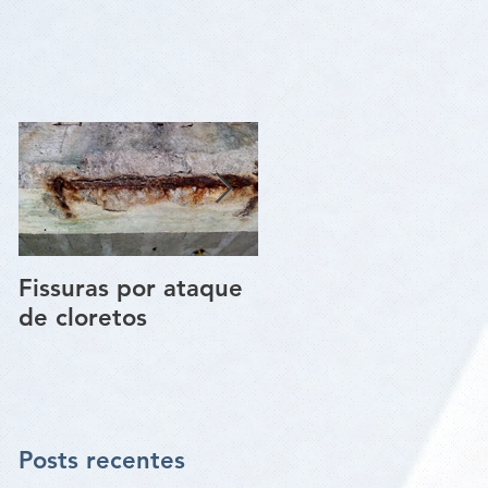
Fissuras por ataque
Trincas e Fissuras
de cloretos
nas estruturas de
paredes vigas e
pilares
Posts recentes