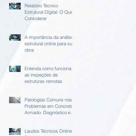
Relatório Técnico
Estrutural Digital: O Que
Considerar
A importância da análise
estrutural online para sua
obra
Entenda como funciona
as inspeções de
estruturas remotas
Patologias Comuns nos
Problemas em Concreto
Armado: Diagnóstico e
Soluções
Laudos Técnicos Online: