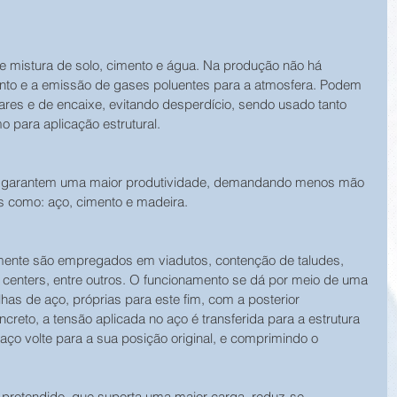
 de mistura de solo, cimento e água. Na produção não há 
to e a emissão de gases poluentes para a atmosfera. Podem 
ulares e de encaixe, evitando desperdício, sendo usado tanto 
para aplicação estrutural.
cos garantem uma maior produtividade, demandando menos mão 
s como: aço, cimento e madeira.
ente são empregados em viadutos, contenção de taludes, 
enters, entre outros. O funcionamento se dá por meio de uma 
has de aço, próprias para este fim, com a posterior 
reto, a tensão aplicada no aço é transferida para a estrutura 
ço volte para a sua posição original, e comprimindo o 
o protendido, que suporta uma maior carga, reduz-se 