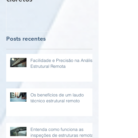
vigas e pilare
Posts recentes
Facilidade e Precisão na Análise
Estrutural Remota
Os benefícios de um laudo
técnico estrutural remoto
Entenda como funciona as
inspeções de estruturas remotas