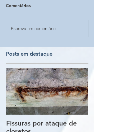
Comentários
Escreva um comentário
Posts em destaque
Fissuras por ataque de
Trincas e Fiss
cloretos
estruturas de