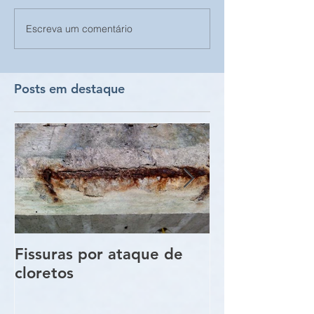
Escreva um comentário
Posts em destaque
Fissuras por ataque de
Trincas e Fiss
cloretos
estruturas de
vigas e pilare