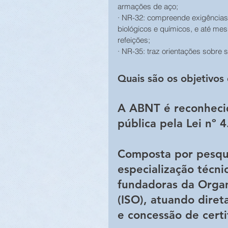
armações de aço;
· NR-32: compreende exigências 
biológicos e químicos, e até me
refeições; 
· NR-35: traz orientações sobre 
Quais são os objetivo
A ABNT é reconheci
pública pela Lei nº 
Composta por pesqui
especialização técni
fundadoras da Organ
(ISO), atuando dire
e concessão de certi