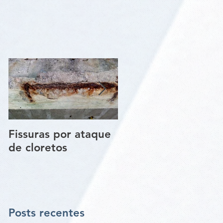
Fissuras por ataque
Trincas e Fissuras
de cloretos
nas estruturas de
paredes vigas e
pilares
Posts recentes