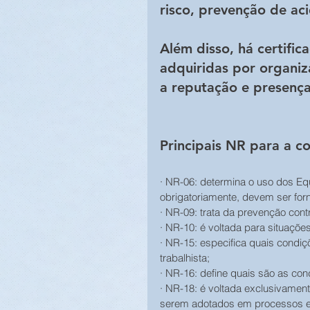
risco, prevenção de aci
Além disso, há certifi
adquiridas por organi
a reputação e presenç
Principais NR para a co
· NR-06: determina o uso dos Equ
obrigatoriamente, devem ser for
· NR-09: trata da prevenção cont
· NR-10: é voltada para situações
· NR-15: especifica quais condi
trabalhista;
· NR-16: define quais são as con
· NR-18: é voltada exclusivamente
serem adotados em processos e á