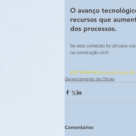
O avanço tecnológic
recursos que aument
dos processos.
Se este conteúdo foi útil para v
na construção civil!
#NR
#NBR
#Normastécnicas
#Co
Gerenciamento de Obras
Comentários