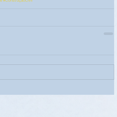
e
#ConstruçãoCivil