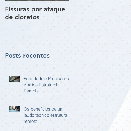
Fissuras por ataque
Trincas e Fissuras
de cloretos
nas estruturas de
paredes vigas e
pilares
Posts recentes
Facilidade e Precisão na
Análise Estrutural
Remota
Os benefícios de um
laudo técnico estrutural
remoto