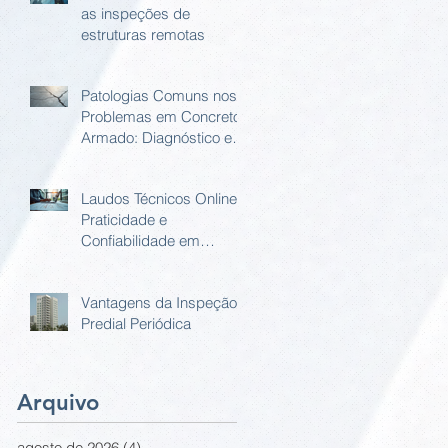
as inspeções de
estruturas remotas
Patologias Comuns nos
Problemas em Concreto
Armado: Diagnóstico e
Soluções
Laudos Técnicos Online:
Praticidade e
Confiabilidade em
Relatório Estrutural
Online
Vantagens da Inspeção
Predial Periódica
Arquivo
agosto de 2026
(4)
4 posts