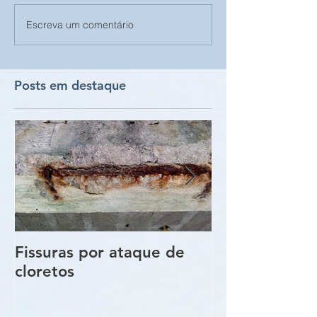
Escreva um comentário
Posts em destaque
Fissuras por ataque de
Trincas e Fiss
cloretos
estruturas de
vigas e pilare