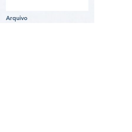
Arquivo
agosto de 2026
(4)
4 posts
julho de 2026
(5)
5 posts
setembro de 2025
(8)
8 posts
agosto de 2025
(1)
1 post
janeiro de 2025
(3)
3 posts
dezembro de 2024
(4)
4 posts
novembro de 2024
(2)
2 posts
outubro de 2024
(10)
10 posts
junho de 2024
(8)
8 posts
junho de 2021
(15)
15 posts
março de 2021
(3)
3 posts
fevereiro de 2021
(8)
8 posts
janeiro de 2021
(2)
2 posts
outubro de 2020
(2)
2 posts
setembro de 2020
(9)
9 posts