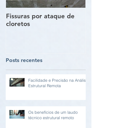
Fissuras por ataque de
Trincas e Fiss
cloretos
estruturas de
vigas e pilare
Posts recentes
Facilidade e Precisão na Análise
Estrutural Remota
Os benefícios de um laudo
técnico estrutural remoto