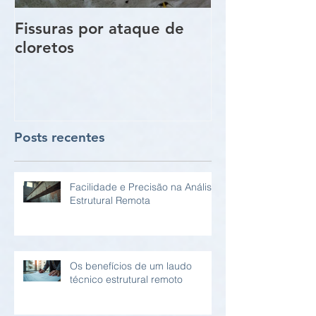
Fissuras por ataque de
Trincas e Fiss
cloretos
estruturas de
vigas e pilare
Posts recentes
Facilidade e Precisão na Análise
Estrutural Remota
Os benefícios de um laudo
técnico estrutural remoto