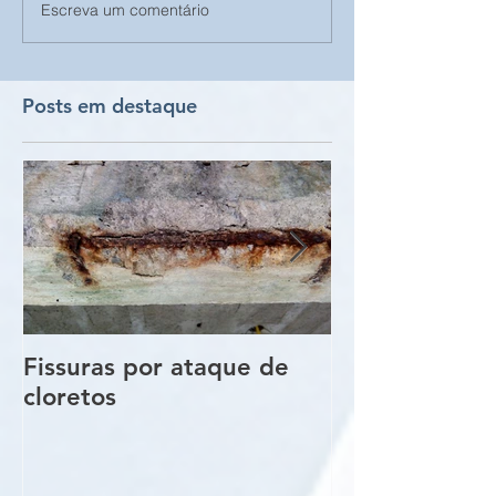
Escreva um comentário
Posts em destaque
Fissuras por ataque de
Trincas e Fiss
cloretos
estruturas de
vigas e pilare