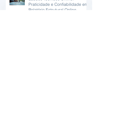
Praticidade e Confiabilidade em
Relatório Estrutural Online
Vantagens da Inspeção Predial
Periódica
O que é Desempenho Estrutural
em Situações de Incêndio?
Arquivo
agosto de 2026
(3)
3 posts
julho de 2026
(5)
5 posts