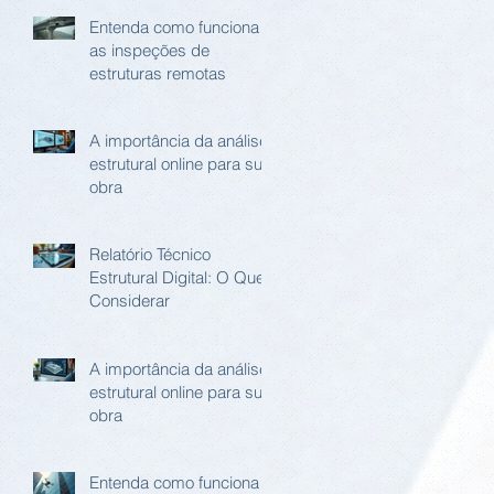
Entenda como funciona
as inspeções de
estruturas remotas
A importância da análise
estrutural online para sua
obra
Relatório Técnico
Estrutural Digital: O Que
Considerar
A importância da análise
estrutural online para sua
obra
Entenda como funciona