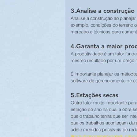
3.Analise a construção
Analise a construção ao planeja
exemplo, condições do terreno on
mercado e técnicas para aumenta
4.Garanta a maior prod
A produtividade é um fator funda
mesmo resultado por um preço m
É importante planejar os método
software de gerenciamento de eq
5.Estações secas
Outro fator muito importante par
estação do ano na qual a obra s
que o trabalho tenha que ser int
que os trabalhos aconteçam dura
adote medidas possíveis de redu
#reduziroscustosnaconstruçãociv