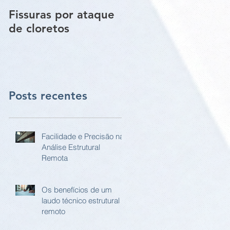
Fissuras por ataque
Trincas e Fissuras
de cloretos
nas estruturas de
paredes vigas e
pilares
Posts recentes
Facilidade e Precisão na
Análise Estrutural
Remota
Os benefícios de um
laudo técnico estrutural
remoto