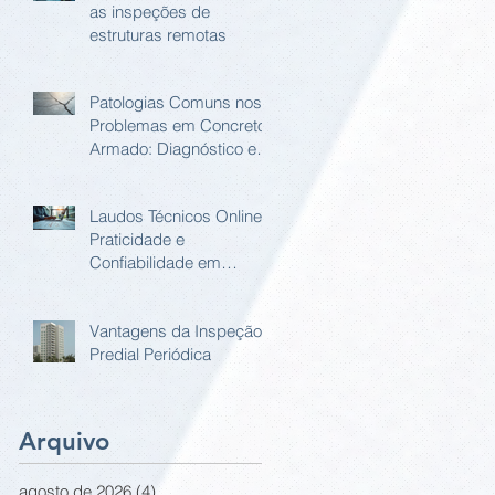
as inspeções de
estruturas remotas
Patologias Comuns nos
Problemas em Concreto
Armado: Diagnóstico e
Soluções
Laudos Técnicos Online:
Praticidade e
Confiabilidade em
Relatório Estrutural
Online
Vantagens da Inspeção
Predial Periódica
Arquivo
agosto de 2026
(4)
4 posts