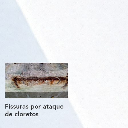
Fissuras por ataque
Trincas e Fissuras
de cloretos
nas estruturas de
paredes vigas e