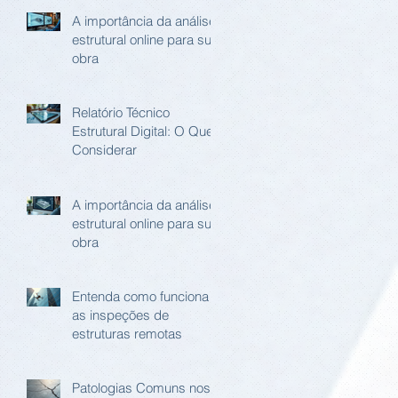
A importância da análise
estrutural online para sua
obra
Relatório Técnico
Estrutural Digital: O Que
Considerar
A importância da análise
estrutural online para sua
obra
Entenda como funciona
as inspeções de
estruturas remotas
Patologias Comuns nos