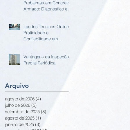
Problemas em Concreto
Armado: Diagnóstico e
Soluções
Laudos Técnicos Online:
Praticidade e
Confiabilidade em
Relatório Estrutural
Online
Vantagens da Inspeção
Predial Periódica
Arquivo
agosto de 2026
(4)
4 posts
julho de 2026
(5)
5 posts
setembro de 2025
(8)
8 posts
agosto de 2025
(1)
1 post
janeiro de 2025
(3)
3 posts