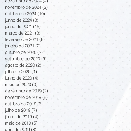
dezembro de 2024
(4)
4 posts
novembro de 2024
(2)
2 posts
outubro de 2024
(10)
10 posts
junho de 2024
(8)
8 posts
junho de 2021
(15)
15 posts
março de 2021
(3)
3 posts
fevereiro de 2021
(8)
8 posts
janeiro de 2021
(2)
2 posts
outubro de 2020
(2)
2 posts
setembro de 2020
(9)
9 posts
agosto de 2020
(2)
2 posts
julho de 2020
(1)
1 post
junho de 2020
(4)
4 posts
maio de 2020
(3)
3 posts
dezembro de 2019
(2)
2 posts
novembro de 2019
(8)
8 posts
outubro de 2019
(6)
6 posts
julho de 2019
(7)
7 posts
junho de 2019
(4)
4 posts
maio de 2019
(5)
5 posts
abril de 2019
(8)
8 posts