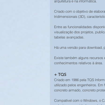
arquitetura e na informática.
Criado com o objetivo de elabo
tridimensionais (3D), característ
Entre as funcionalidades dispon
visualização dos projetos, publ
tabelas avançadas.
Há uma versão para download, pa
Existe também alguns recursos e
conhecimentos relativos à área.
+ TQS
Criado em 1986 pela TQS Inform
utilizado pelos engenheiros. Em f
concreto armado, concreto proten
Compatível com o Windows, o CA