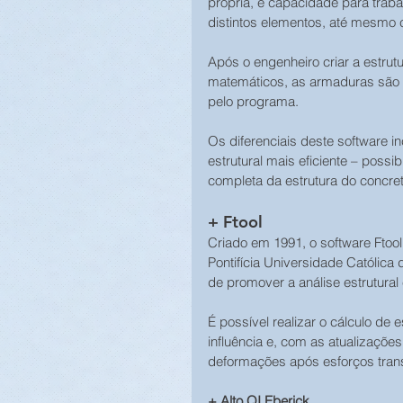
própria, e capacidade para trab
distintos elementos, até mesmo 
Após o engenheiro criar a estru
matemáticos, as armaduras são 
pelo programa.
Os diferenciais deste software
estrutural mais eficiente – possi
completa da estrutura do concret
+ Ftool
Criado em 1991, o software Ftool
Pontifícia Universidade Católica
de promover a análise estrutura
É possível realizar o cálculo de e
influência e, com as atualizaçõe
deformações após esforços tran
+ Alto QI Eberick