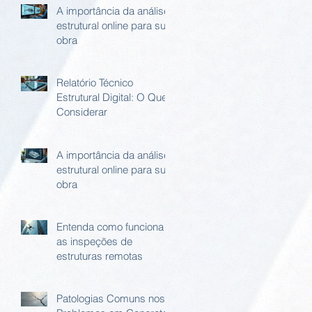
A importância da análise
estrutural online para sua
obra
Relatório Técnico
Estrutural Digital: O Que
Considerar
A importância da análise
estrutural online para sua
obra
Entenda como funciona
as inspeções de
estruturas remotas
Patologias Comuns nos