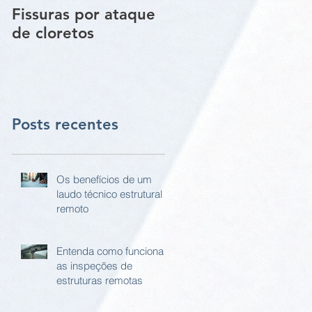
Fissuras por ataque
Trincas e Fissuras
de cloretos
nas estruturas de
paredes vigas e
pilares
Posts recentes
Os benefícios de um
laudo técnico estrutural
remoto
Entenda como funciona
as inspeções de
estruturas remotas