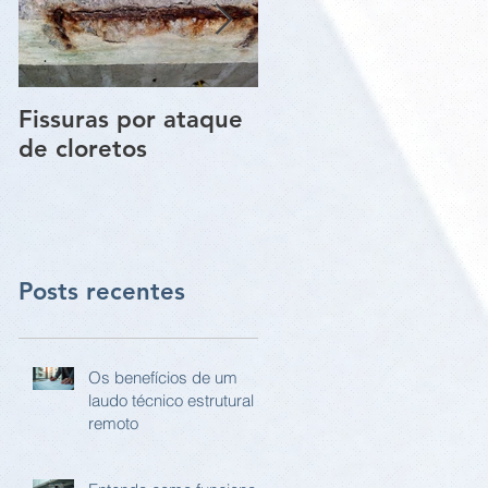
Fissuras por ataque
Trincas e Fissuras
de cloretos
nas estruturas de
paredes vigas e
pilares
Posts recentes
Os benefícios de um
laudo técnico estrutural
remoto