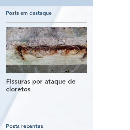
Posts em destaque
Fissuras por ataque de
Trincas e Fiss
cloretos
estruturas de
vigas e pilare
Posts recentes