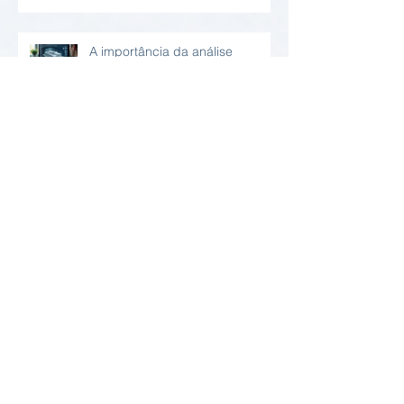
A importância da análise
estrutural online para sua obra
Entenda como funciona as
inspeções de estruturas remotas
Patologias Comuns nos
Problemas em Concreto
Armado: Diagnóstico e Soluções
Laudos Técnicos Online:
Praticidade e Confiabilidade em
Relatório Estrutural Online