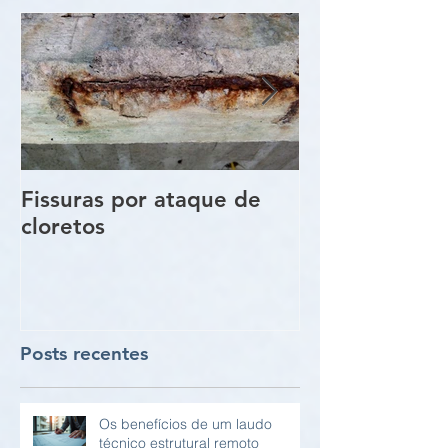
Fissuras por ataque de
Trincas e Fiss
cloretos
estruturas de
vigas e pilare
Posts recentes
Os benefícios de um laudo
técnico estrutural remoto