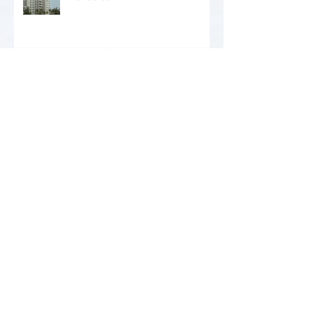
O que é Desempenho Estrutural
em Situações de Incêndio?
Arquivo
agosto de 2026
(3)
3 posts
julho de 2026
(5)
5 posts
setembro de 2025
(8)
8 posts
agosto de 2025
(1)
1 post
janeiro de 2025
(3)
3 posts
dezembro de 2024
(4)
4 posts
novembro de 2024
(2)
2 posts
outubro de 2024
(10)
10 posts