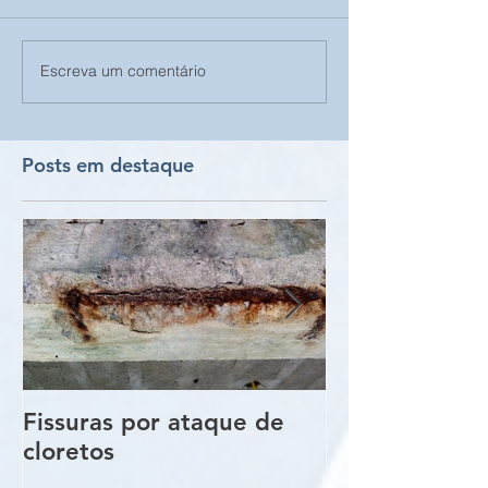
Escreva um comentário
Posts em destaque
Fissuras por ataque de
Trincas e Fiss
cloretos
estruturas de
vigas e pilare