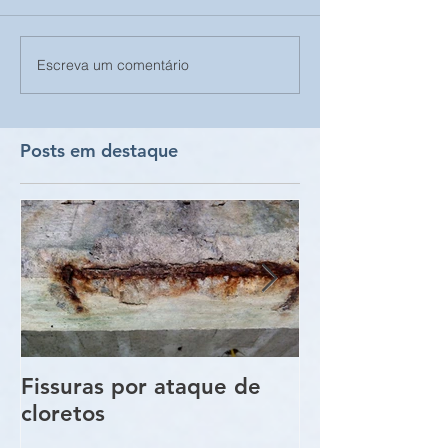
Escreva um comentário
Posts em destaque
Fissuras por ataque de
Trincas e Fiss
cloretos
estruturas de
vigas e pilare