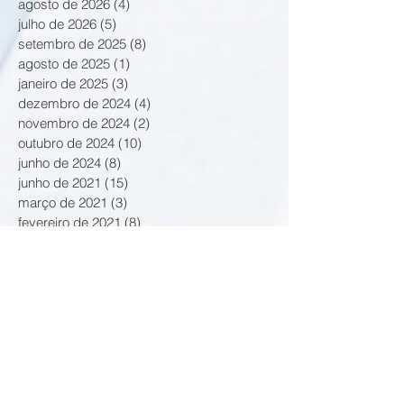
agosto de 2026
(4)
4 posts
julho de 2026
(5)
5 posts
setembro de 2025
(8)
8 posts
agosto de 2025
(1)
1 post
janeiro de 2025
(3)
3 posts
dezembro de 2024
(4)
4 posts
novembro de 2024
(2)
2 posts
outubro de 2024
(10)
10 posts
junho de 2024
(8)
8 posts
junho de 2021
(15)
15 posts
março de 2021
(3)
3 posts
fevereiro de 2021
(8)
8 posts
janeiro de 2021
(2)
2 posts
outubro de 2020
(2)
2 posts
setembro de 2020
(9)
9 posts
agosto de 2020
(2)
2 posts
julho de 2020
(1)
1 post
junho de 2020
(4)
4 posts
maio de 2020
(3)
3 posts
dezembro de 2019
(2)
2 posts
novembro de 2019
(8)
8 posts