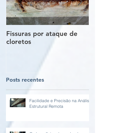
Fissuras por ataque de
Trincas e Fiss
cloretos
estruturas de
vigas e pilare
Posts recentes
Facilidade e Precisão na Análise
Estrutural Remota