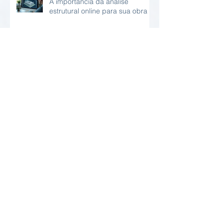
A importância da análise
estrutural online para sua obra
Entenda como funciona as
inspeções de estruturas remotas
Patologias Comuns nos
Problemas em Concreto
Armado: Diagnóstico e Soluções
Laudos Técnicos Online:
Praticidade e Confiabilidade em
Relatório Estrutural Online